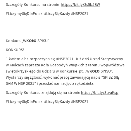
Szczegóły Konkursu na stronie
https://bit.ly/3s5b5BW
#LiczymySięDlaPolski #LiczySięKażdy #NSP2021
Konkurs „W
KOŁO
SPISU"
KONKURS!
1 kwietnia br. rozpoczyna się #NSP2021. Już dziś Urząd Statystyczny
w Kielcach zaprasza Koła Gospodyń Wiejskich z terenu województwa
świętokrzyskiego do udziału w Konkursie pt. „W
KOŁO
SPISU”.
Wystarczy się zgłosić, wykonać pracę zawierającą napis ”SPISZ SIĘ
SAM W NSP 2021” i przesłać nam zdjęcia rękodzieła.
Szczegóły Konkursu znajdują się na stronie
https://bit.ly/3tvaKsp
#LiczymySięDlaPolski #LiczySięKażdy #NSP2021