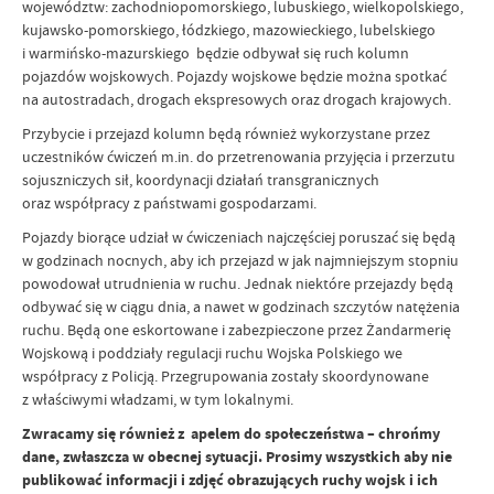
województw: zachodniopomorskiego, lubuskiego, wielkopolskiego,
kujawsko-pomorskiego, łódzkiego, mazowieckiego, lubelskiego
i warmińsko-mazurskiego będzie odbywał się ruch kolumn
pojazdów wojskowych. Pojazdy wojskowe będzie można spotkać
na autostradach, drogach ekspresowych oraz drogach krajowych.
Przybycie i przejazd kolumn będą również wykorzystane przez
uczestników ćwiczeń m.in. do przetrenowania przyjęcia i przerzutu
sojuszniczych sił, koordynacji działań transgranicznych
oraz współpracy z państwami gospodarzami.
Pojazdy biorące udział w ćwiczeniach najczęściej poruszać się będą
w godzinach nocnych, aby ich przejazd w jak najmniejszym stopniu
powodował utrudnienia w ruchu. Jednak niektóre przejazdy będą
odbywać się w ciągu dnia, a nawet w godzinach szczytów natężenia
ruchu. Będą one eskortowane i zabezpieczone przez Żandarmerię
Wojskową i poddziały regulacji ruchu Wojska Polskiego we
współpracy z Policją. Przegrupowania zostały skoordynowane
z właściwymi władzami, w tym lokalnymi.
Zwracamy się również z apelem do społeczeństwa – chrońmy
dane, zwłaszcza w obecnej sytuacji.
Prosimy wszystkich aby nie
publikować informacji i zdjęć obrazujących ruchy wojsk i ich